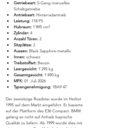
Getriebeart:
 5-Gang manuelles 
Schaltgetriebe
Antriebsart:
 Hinterradantrieb
Leistung:
 118 PS
Hubraum:
 1'895 cm³
Zylinder:
 4
Anzahl Türen:
 2
Sitzplätze:
 2
Aussen:
 Black Sapphire-metallic
Innen:
 schwarz
Treibstoffart:
 Benzin
Leergewicht:
 1'295 kg
Gesamtgewicht:
 1'490 kg
MFK:
 01. Juli 2026
Typengenehmigung:
 1BA9 47
Der zweisitzige Roadster wurde im Herbst 
1995 auf dem Markt eingeführt. Er basierte 
auf der Plattform des E36 Compact. BMW 
gelang es nicht auf Anhieb bayrische 
Qualität zu liefern. Ab 1999 wurde dies mit 