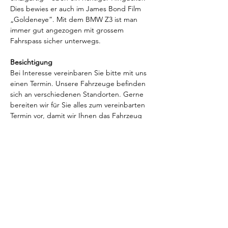
Dies bewies er auch im James Bond Film 
„Goldeneye“. Mit dem BMW Z3 ist man 
immer gut angezogen mit grossem 
Fahrspass sicher unterwegs.
Besichtigung
Bei Interesse vereinbaren Sie bitte mit uns 
einen Termin. Unsere Fahrzeuge befinden 
sich an verschiedenen Standorten. Gerne 
bereiten wir für Sie alles zum vereinbarten 
Termin vor, damit wir Ihnen das Fahrzeug 
exklusiv präsentieren können.
Allgemeine Hinweise
Besuchen Sie uns auch auf 
"
www.goldtimer.ch
" für weitere Fahrzeuge, 
Dienstleistungen, Reinigungskonzepte 
 sowie Berichte und Links zum Thema.
Eintausch möglich!
Wir suchen laufend gut erhaltene Oldtimer 