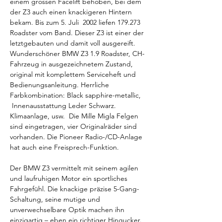
einem grossen Facelift behoben, bei dem 
der Z3 auch einen knackigeren Hintern 
bekam. Bis zum 5. Juli  2002 liefen 179.273 
Roadster vom Band. Dieser Z3 ist einer der 
letztgebauten und damit voll ausgereift. 
Wunderschöner BMW Z3 1.9 Roadster, CH-
Fahrzeug in ausgezeichnetem Zustand, 
original mit komplettem Serviceheft und 
Bedienungsanleitung. Herrliche 
Farbkombination: Black sapphire-metallic, 
 Innenausstattung Leder Schwarz. 
Klimaanlage, usw.  Die Mille Migla Felgen 
sind eingetragen, vier Originalräder sind 
vorhanden. Die Pioneer Radio-/CD-Anlage 
hat auch eine Freisprech-Funktion.
Der BMW Z3 vermittelt mit seinem agilen 
und laufruhigen Motor ein sportliches 
Fahrgefühl. Die knackige präzise 5-Gang-
Schaltung, seine mutige und 
unverwechselbare Optik machen ihn 
einzigartig – eben ein richtiger Hingucker. 