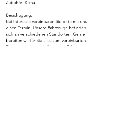
Zubehör: Klima
Besichtigung:
Bei Interesse vereinbaren Sie bitte mit uns 
einen Termin. Unsere Fahrzeuge befinden 
sich an verschiedenen Standorten. Gerne 
bereiten wir für Sie alles zum vereinbarten 
Termin vor; damit wir Ihnen das Fahrzeug 
exklusiv präsentieren können.     
Allgemeine Hinweise  Besuchen Sie uns 
auch auf 
www.goldtimer.ch
 für weitere 
Fahrzeuge, Dienstleistungen, 
Reinigungskonzepte sowie Berichte und 
Links zum T hema.Eintausch möglich! Wir 
suchen laufend gut erhaltene Oldtimer mit 
niedriger Laufleistung     
Irrtümer, Fehler und Zwischenverkauf 
vorbehalten. Gewährleistung und Garantie 
ausgeschlossen. 