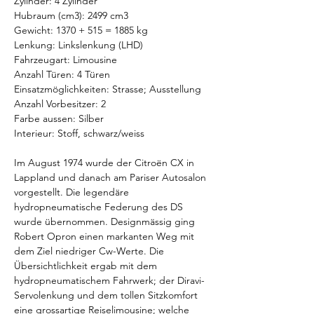
Zylinder: 4 Zylinder  
Hubraum (cm3): 2499 cm3  
Gewicht: 1370 + 515 = 1885 kg  
Lenkung: Linkslenkung (LHD)  
Fahrzeugart: Limousine  
Anzahl Türen: 4 Türen  
Einsatzmöglichkeiten: Strasse; Ausstellung  
Anzahl Vorbesitzer: 2  
Farbe aussen: Silber  
Interieur: Stoff, schwarz/weiss     
Im August 1974 wurde der Citroën CX in 
Lappland und danach am Pariser Autosalon 
vorgestellt. Die legendäre 
hydropneumatische Federung des DS 
wurde übernommen. Designmässig ging 
Robert Opron einen markanten Weg mit 
dem Ziel niedriger Cw-Werte. Die 
Übersichtlichkeit ergab mit dem 
hydropneumatischem Fahrwerk; der Diravi-
Servolenkung und dem tollen Sitzkomfort 
eine grossartige Reiselimousine; welche 