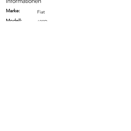
Informationen
Marke:
Fiat
Modell:
600D
Jahrgang:
Preis (CHF):
23000
Kontakt
Robert Berliat
Webseite:
Telefon:
+41 79 402 26 14
E-Mail:
berliatrobert@bluewin.ch 
© 2026 Vollgas Media GmbH