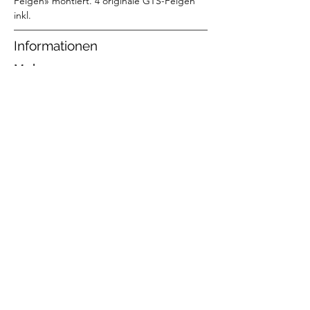
Felgen» montiert. 4 originale GTS-Felgen 
inkl. 
Informationen
Marke:
Porsche
Modell:
928 GTS
Jahrgang:
1994
Preis (CHF):
48000
Kontakt
Webseite:
Telefon:
+49 176 434 10 853
E-Mail: