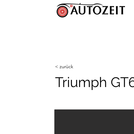
< zurück
Triumph GT6