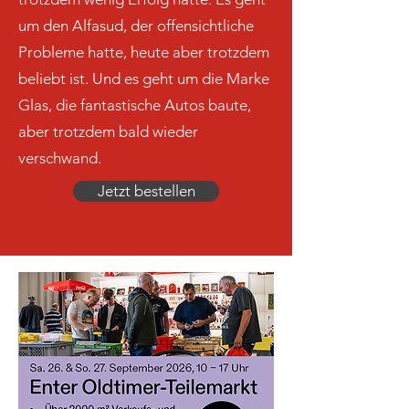
um den Alfasud, der offensichtliche
Probleme hatte, heute aber trotzdem
beliebt ist. Und es geht um die Marke
Glas, die fantastische Autos baute,
aber trotzdem bald wieder
verschwand.
Jetzt bestellen