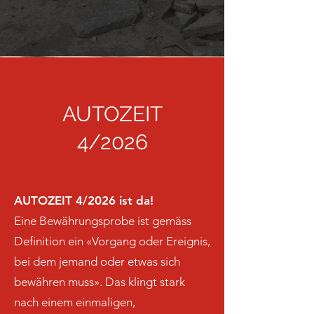
AUTOZEIT
4/2026
AUTOZEIT 4/2026 ist da!
Eine Bewährungsprobe ist gemäss
Definition ein «Vorgang oder Ereignis,
bei dem jemand oder etwas sich
bewähren muss». Das klingt stark
nach einem einmaligen,