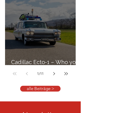
Cadillac Ecto-1 – Who you
gonna call?
1
/
11
alle Beiträge >