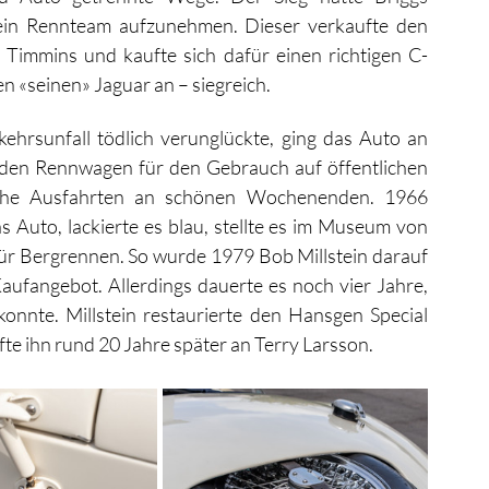
in Rennteam aufzunehmen. Dieser verkaufte den 
 Timmins und kaufte sich dafür einen richtigen C-
en «seinen» Jaguar an – siegreich.
rsunfall tödlich verunglückte, ging das Auto an 
 den Rennwagen für den Gebrauch auf öffentlichen 
liche Ausfahrten an schönen Wochenenden. 1966 
 Auto, lackierte es blau, stellte es im Museum von 
für Bergrennen. So wurde 1979 Bob Millstein darauf 
ufangebot. Allerdings dauerte es noch vier Jahre, 
onnte. Millstein restaurierte den Hansgen Special 
e ihn rund 20 Jahre später an Terry Larsson. 