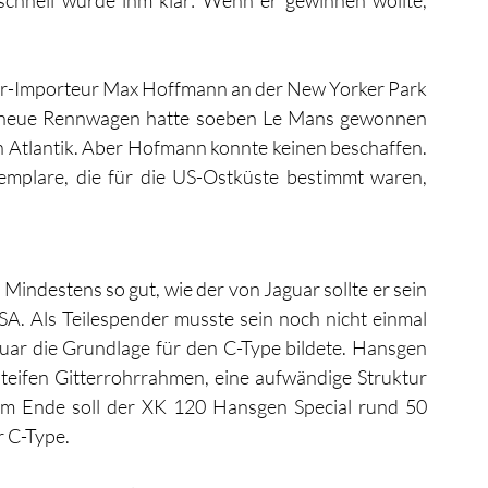
hnell wurde ihm klar: Wenn er gewinnen wollte, 
ar-Importeur Max Hoffmann an der New Yorker Park 
r neue Rennwagen hatte soeben Le Mans gewonnen 
n Atlantik. Aber Hofmann konnte keinen beschaffen. 
emplare, die für die US-Ostküste bestimmt waren, 
indestens so gut, wie der von Jaguar sollte er sein 
A. Als Teilespender musste sein noch nicht einmal 
uar die Grundlage für den C-Type bildete. Hansgen 
eifen Gitterrohrrahmen, eine aufwändige Struktur 
 Ende soll der XK 120 Hansgen Special rund 50 
r C-Type.