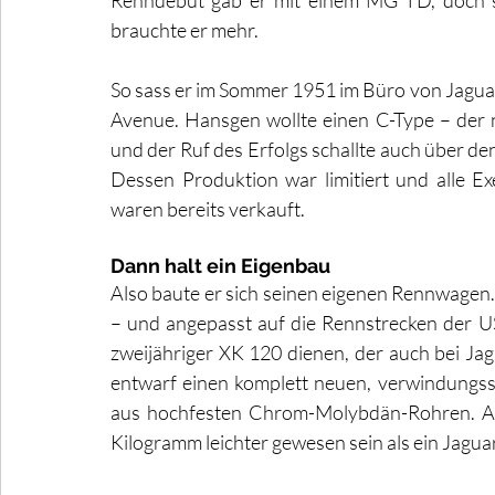
Renndebüt gab er mit einem MG TD, doch sc
brauchte er mehr.
So sass er im Sommer 1951 im Büro von Jagu
Avenue. Hansgen wollte einen C-Type – de
und der Ruf des Erfolgs schallte auch über de
Dessen Produktion war limitiert und alle Ex
waren bereits verkauft. 
Dann halt ein Eigenbau
Also baute er sich seinen eigenen Rennwagen. M
– und angepasst auf die Rennstrecken der US
zweijähriger XK 120 dienen, der auch bei Jag
entwarf einen komplett neuen, verwindungsst
aus hochfesten Chrom-Molybdän-Rohren. Am
Kilogramm leichter gewesen sein als ein Jagua