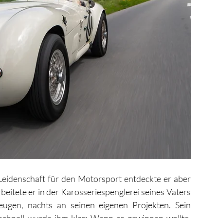
idenschaft für den Motorsport entdeckte er aber 
eitete er in der Karosseriespenglerei seines Vaters 
ugen, nachts an seinen eigenen Projekten. Sein 